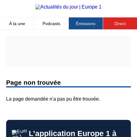
Aller
au
contenu
principal
À la une
Podcasts
Émissions
Direct
Top
Menu
Page non trouvée
La page demandée n'a pas pu être trouvée.
L’application Europe 1 à