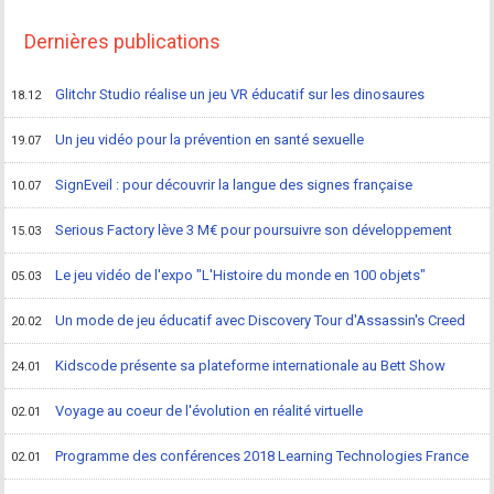
Dernières publications
Glitchr Studio réalise un jeu VR éducatif sur les dinosaures
18.12
Un jeu vidéo pour la prévention en santé sexuelle
19.07
SignEveil : pour découvrir la langue des signes française
10.07
Serious Factory lève 3 M€ pour poursuivre son développement
15.03
Le jeu vidéo de l'expo "L'Histoire du monde en 100 objets"
05.03
Un mode de jeu éducatif avec Discovery Tour d'Assassin's Creed
20.02
Kidscode présente sa plateforme internationale au Bett Show
24.01
Voyage au coeur de l'évolution en réalité virtuelle
02.01
Programme des conférences 2018 Learning Technologies France
02.01