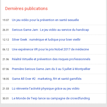
Dernières publications
Un jeu vidéo pour la prévention en santé sexuelle
19.07
Serious Game Jam : Le jeu vidéo au service du handicap
26.01
Silver Geek : numérique et ludique pour bien vieillir
12.12
Une expérience VR pour le prix Nobel 2017 de médecine
06.12
Réalité Virtuelle et prévention des risques professionnels
21.06
Première Serious Game Jam du 3 au 5 juillet à Montpellier
07.06
Game All Over #2 : marketing, RH et santé gamifiés
18.05
Lü réinvente l'activité physique grâce au jeu vidéo
21.03
Le Monde de Twip lance sa campagne de crowdfunding
30.01