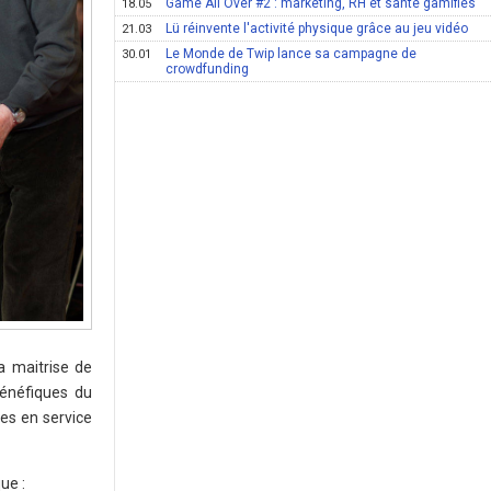
Game All Over #2 : marketing, RH et santé gamifiés
18.05
Lü réinvente l'activité physique grâce au jeu vidéo
21.03
Le Monde de Twip lance sa campagne de
30.01
crowdfunding
a maitrise de
bénéfiques du
es en service
ue :