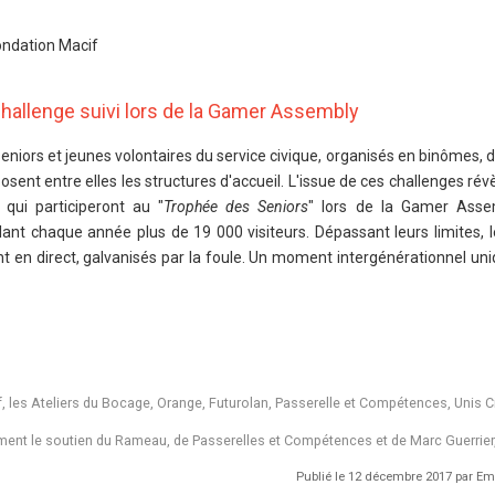
Fondation Macif
challenge suivi lors de la Gamer Assembly
eniors et jeunes volontaires du service civique, organisés en binômes, 
nt entre elles les structures d'accueil. L'issue de ces challenges révèl
 qui participeront au "
Trophée des Seniors
" lors de la Gamer Assem
ant chaque année plus de 19 000 visiteurs. Dépassant leurs limites, 
t en direct, galvanisés par la foule. Un moment intergénérationnel uni
if, les Ateliers du Bocage, Orange, Futurolan, Passerelle et Compétences, Unis C
ment le soutien du Rameau, de Passerelles et Compétences et de Marc Guerrier,
Publié le
12 décembre 2017
par
Em