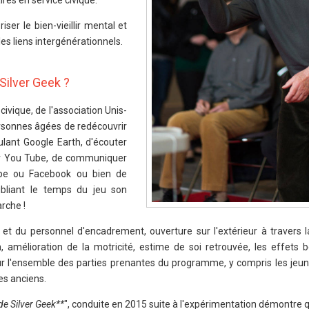
es en service civique.
iser le bien-vieillir mental et
es liens intergénérationnels.
Silver Geek ?
ivique, de l'association Unis-
ersonnes âgées de redécouvrir
ulant Google Earth, d'écouter
sur You Tube, de communiquer
kype ou Facebook ou bien de
ubliant le temps du jeu son
rche !
et du personnel d'encadrement, ouverture sur l'extérieur à travers l
 amélioration de la motricité, estime de soi retrouvée, les effets 
r l'ensemble des parties prenantes du programme, y compris les jeun
es anciens.
e de Silver Geek**
", conduite en 2015 suite à l'expérimentation démontre q