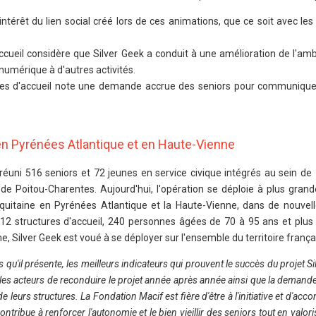
intérêt du lien social créé lors de ces animations, que ce soit avec les
ccueil considère que Silver Geek a conduit à une amélioration de l'amb
 numérique à d'autres activités.
es d'accueil note une demande accrue des seniors pour communiquer
e en Pyrénées Atlantique et en Haute-Vienne
 réuni 516 seniors et 72 jeunes en service civique intégrés au sein de
de Poitou-Charentes. Aujourd'hui, l'opération se déploie à plus grande
quitaine en Pyrénées Atlantique et la Haute-Vienne, dans de nouvell
t 12 structures d'accueil, 240 personnes âgées de 70 à 95 ans et plus
, Silver Geek est voué à se déployer sur l'ensemble du territoire frança
 qu'il présente, les meilleurs indicateurs qui prouvent le succès du projet S
 les acteurs de reconduire le projet année après année ainsi que la deman
 de leurs structures. La Fondation Macif est fière d'être à l'initiative et d'a
tribue à renforcer l'autonomie et le bien vieillir des seniors tout en valori