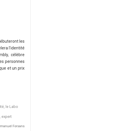
débuteront les
era l'identité
bly, célèbre
les personnes
que et un prix
ité, le Labo
 expert
manuel Forsans