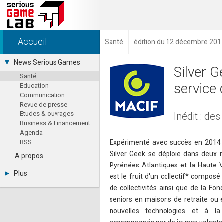
Accueil
Santé
édition du 12 décembre 201
News Serious Games
Silver G
Santé
service 
Education
Communication
Revue de presse
Etudes & ouvrages
Inédit : de
Business & Financement
Agenda
RSS
Expérimenté avec succès en 2014 
Silver Geek se déploie dans deux 
A propos
Pyrénées Atlantiques et la Haute 
Plus
est le fruit d'un collectif* composé
Sitemap XML
de collectivités ainsi que de la Fo
AFJV
seniors en maisons de retraite ou e
Emploi
nouvelles technologies et à la
Jeux vidéo