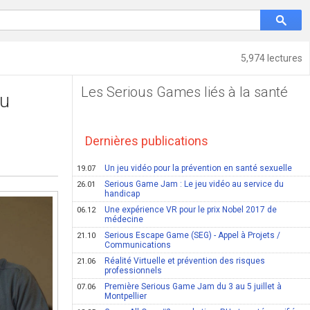
5,974 lectures
Les Serious Games liés à la santé
au
Dernières publications
Un jeu vidéo pour la prévention en santé sexuelle
19.07
Serious Game Jam : Le jeu vidéo au service du
26.01
handicap
Une expérience VR pour le prix Nobel 2017 de
06.12
médecine
Serious Escape Game (SEG) - Appel à Projets /
21.10
Communications
Réalité Virtuelle et prévention des risques
21.06
professionnels
Première Serious Game Jam du 3 au 5 juillet à
07.06
Montpellier