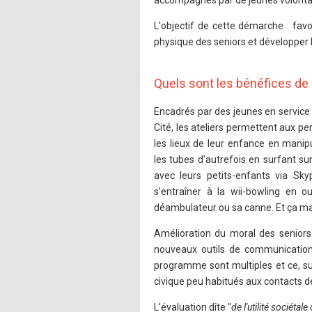
accompagnés par de jeunes volontair
Ping Awards
L'objectif de cette démarche : favor
physique des seniors et développer l
Quels sont les bénéfices de 
Encadrés par des jeunes en service c
Cité, les ateliers permettent aux p
les lieux de leur enfance en manip
les tubes d'autrefois en surfant 
avec leurs petits-enfants via S
s'entraîner à la wii-bowling en o
déambulateur ou sa canne. Et ça ma
Amélioration du moral des seniors 
nouveaux outils de communication,
programme sont multiples et ce, su
civique peu habitués aux contacts d
L'évaluation dîte "
de l'utilité sociétal