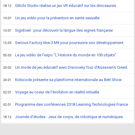
Glitchr Studio réalise un jeu VR éducatif sur les dinosaures
18.12
Un jeu vidéo pour la prévention en santé sexuelle
19.07
SignEveil : pour découvrir la langue des signes française
10.07
Serious Factory lève 3 M€ pour poursuivre son développement
15.03
Le jeu vidéo de l'expo "L'Histoire du monde en 100 objets"
05.03
Un mode de jeu éducatif avec Discovery Tour d'Assassin's Creed
20.02
Kidscode présente sa plateforme internationale au Bett Show
24.01
Voyage au coeur de l'évolution en réalité virtuelle
02.01
Programme des conférences 2018 Learning Technologies France
02.01
Journée d'études : Jeux de corps, de robotique et numériques
18.12