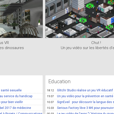
us VR
Chut !
les dinosaures
Un jeu vidéo sur les libertés d
Education
n santé sexuelle
Glitchr Studio réalise un jeu VR éducatif
18.12
au service du handicap
Un jeu vidéo pour la prévention en santé
19.07
pour bien vieillir
SignEveil : pour découvrir la langue des
10.07
obel 2017 de médecine
Serious Factory lève 3 M€ pour poursui
15.03
el à Projets / Communications
Le jeu vidéo de l'expo "L'Histoire du mo
05.03