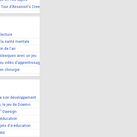
 Tour d'Assassin's Creed
 lecture
 la santé mentale
on de l'air
slexiques avec un jeu
eu vidéo d'apprentissage
en chirurgie
vre son développement
, le jeu de Dowino
x " Daesign
-éducation
ojets d'e-éducation
lid