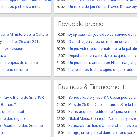
es risques professionnels
Un mode de jeu éducatif avec Discovery
20.02
Revue de presse
c le Ministère de la Culture
Dyspraxie - Un jeu vidéo au service de la
10.05
les 25 et 26 avril 2019
Quand le jeu vidéo se met au service de
23.03
és d'expression
Un jeu vidéo pour sensibiliser à la polluti
20.09
ouvoir
Dépister les enfants dyspraxiques ou dy
12.07
n et enjeux de société
Un jeune tanzanien crée Ethanman, un j
21.05
 bureau en Israël
L'apport des technologies du jeux vidéo 
07.03
Business & Financement
l - Livre Blanc de SmartVR
Serious Factory lève 3 M€ pour poursui
15.03
us Games ?
Plus de 25 000 € pour financer Smokitten
01.07
 que l'on croit
Editis acquiert l'éditeur de " jeux sérieu
03.03
yme des enjeux
Global Media Connect : Appel à projets e
02.02
de l'Académie des Science
Educalab : un lieu d'accélération des pr
03.03
jeu...
Imago, un projet solidaire soutenu par So
15.04