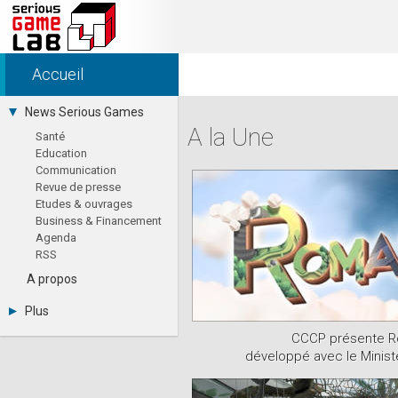
Accueil
News Serious Games
A la Une
Santé
Education
Communication
Revue de presse
Etudes & ouvrages
Business & Financement
Agenda
RSS
A propos
Plus
Sitemap XML
CCCP présente 
AFJV
développé avec le Ministè
Emploi
Jeux vidéo