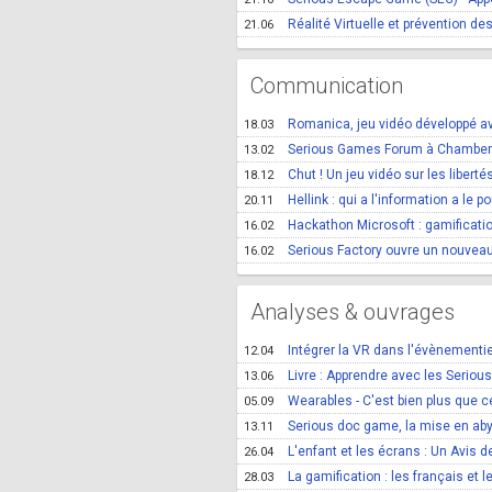
Réalité Virtuelle et prévention d
21.06
Communication
Romanica, jeu vidéo développé ave
18.03
Serious Games Forum à Chambery, 
13.02
Chut ! Un jeu vidéo sur les libert
18.12
Hellink : qui a l'information a le p
20.11
Hackathon Microsoft : gamificatio
16.02
Serious Factory ouvre un nouveau
16.02
Analyses & ouvrages
Intégrer la VR dans l'évènementie
12.04
Livre : Apprendre avec les Serio
13.06
Wearables - C'est bien plus que ce
05.09
Serious doc game, la mise en ab
13.11
L'enfant et les écrans : Un Avis 
26.04
La gamification : les français et le 
28.03