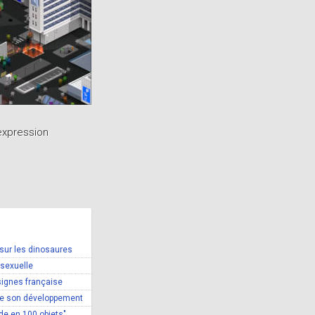
'expression
 sur les dinosaures
 sexuelle
 signes française
vre son développement
nde en 100 objets"