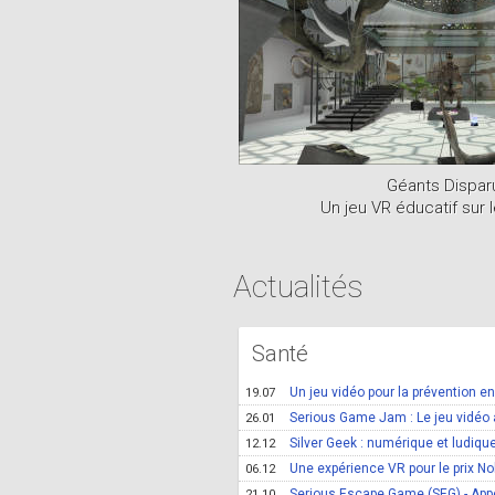
Ping Awards
Géants Dispar
Un jeu VR éducatif sur 
Actualités
Santé
Un jeu vidéo pour la prévention e
19.07
Serious Game Jam : Le jeu vidéo 
26.01
Silver Geek : numérique et ludique 
12.12
Une expérience VR pour le prix N
06.12
Serious Escape Game (SEG) - App
21.10